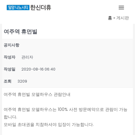
콘
메
텐
인
홈
게시판
츠
로
여주역 휴먼빌
메
건
너
뉴
공지사항
뛰
기
작성자
관리자
작성일
2020-08-16 06:40
조회
3209
여주역 휴먼빌 모델하우스 관람안내
여주역 휴먼빌 모델하우스는 100% 사전 방문예약으로 관람이 가능
합니다.
모바일 초대권을 치참하셔야 입장이 가능합니다.