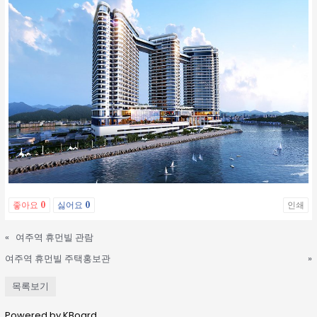
좋아요
0
싫어요
0
인쇄
«
여주역 휴먼빌 관람
여주역 휴먼빌 주택홍보관
»
목록보기
Powered by KBoard