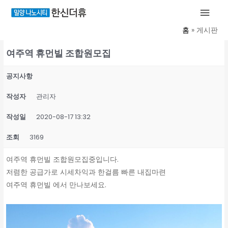
콘
메
텐
인
홈
게시판
츠
로
여주역 휴먼빌 조합원모집
메
건
너
뉴
공지사항
뛰
기
작성자
관리자
작성일
2020-08-17 13:32
조회
3169
여주역 휴먼빌 조합원모집중입니다.
저렴한 공급가로 시세차익과 한걸름 빠른 내집마련
여주역 휴먼빌 에서 만나보세요.